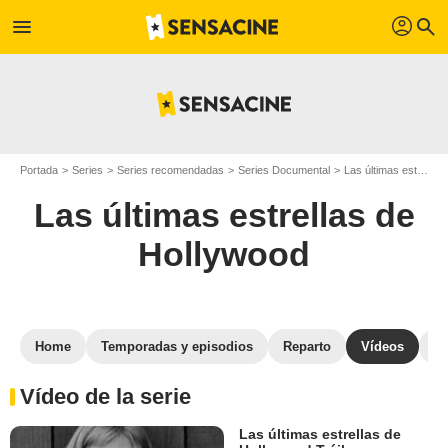
profil
menu
search
Portada
Series
Series recomendadas
Series Documental
Las últimas estrellas de Hollywood
Las últimas estrellas de
Hollywood
Home
Temporadas y episodios
Reparto
Vídeos
S
Vídeo de la serie
Las últimas estrellas de