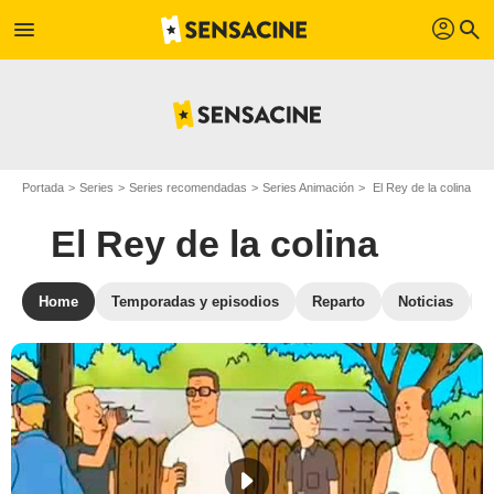
profil
menu
search
Portada
Series
Series recomendadas
Series Animación
El Rey de la colina
El Rey de la colina
Home
Temporadas y episodios
Reparto
Noticias