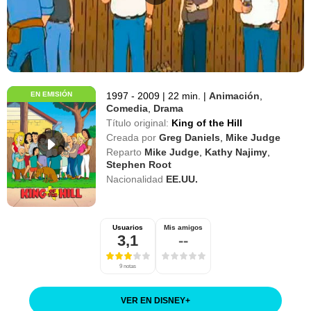
EN EMISIÓN
1997 - 2009
|
22 min.
|
Animación
,
Comedia
,
Drama
Título original:
King of the Hill
Creada por
Greg Daniels
,
Mike Judge
Reparto
Mike Judge
,
Kathy Najimy
,
Stephen Root
Nacionalidad
EE.UU.
Usuarios
Mis amigos
3,1
--
9 notas
VER EN DISNEY
+