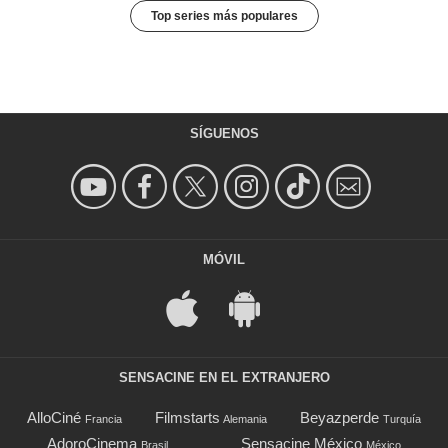
Top series más populares
SÍGUENOS
MÓVIL
SENSACINE EN EL EXTRANJERO
AlloCiné
Filmstarts
Beyazperde
Francia
Alemania
Turquía
AdoroCinema
Sensacine México
Brasil
México