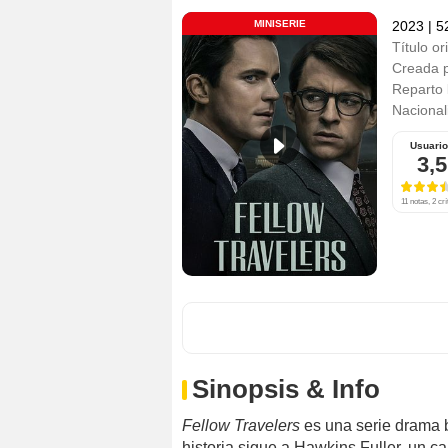
MINISERIE
2023
|
52
Título or
Creada 
Reparto
Nacional
Usuari
3,5
11 notas, 2 crí
Sinopsis & Info
Fellow Travelers
es una serie drama
historia sigue a Hawkins Fuller, un ca