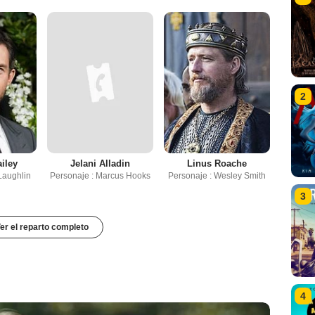
2
iley
Jelani Alladin
Linus Roache
Laughlin
Personaje : Marcus Hooks
Personaje : Wesley Smith
3
er el reparto completo
4