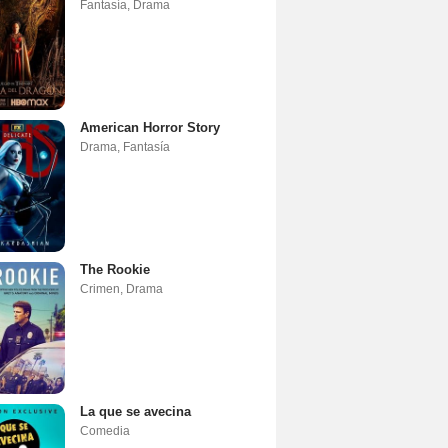
Fantasía
,
Drama
American Horror Story
Drama
,
Fantasía
The Rookie
Crimen
,
Drama
La que se avecina
Comedia