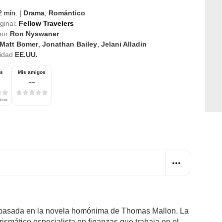
 min.
|
Drama
,
Romántico
iginal:
Fellow Travelers
por
Ron Nyswaner
Matt Bomer
,
Jonathan Bailey
,
Jelani Alladin
idad
EE.UU.
os
Mis amigos
--
ticas
 basada en la novela homónima de Thomas Mallon. La
rismático especialista en finanzas que trabaja en el