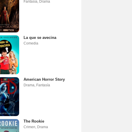
Fantasía
,
Drama
La que se avecina
Comedia
American Horror Story
Drama
,
Fantasía
The Rookie
Crimen
,
Drama