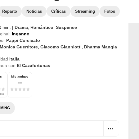
Reparto
Noticias
Críticas
Streaming
Fotos
 min.
|
Drama
,
Romántico
,
Suspense
iginal:
Inganno
por
Pappi Corsicato
Monica Guerritore
,
Giacomo Gianniotti
,
Dharma Mangia
idad
Italia
nada con
El Cazafortunas
os
Mis amigos
--
tica
MING