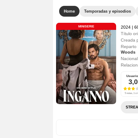
Home
Temporadas y episodios
MINISERIE
2024
|
60
Título or
Creada 
Reparto
Woods
Nacional
Relacio
Usuari
3,0
5 notas, 1 crí
STREA