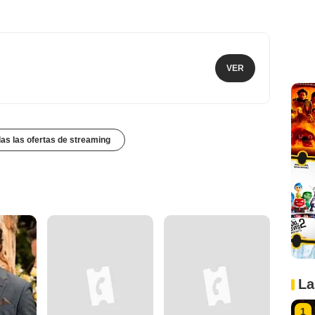
VER
das las ofertas de streaming
La
1