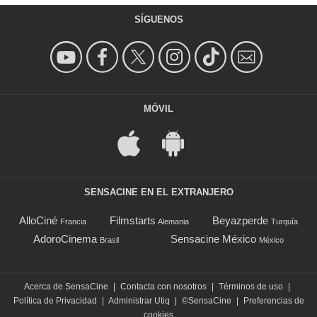
SÍGUENOS
MÓVIL
SENSACINE EN EL EXTRANJERO
AlloCiné
Filmstarts
Beyazperde
Francia
Alemania
Turquía
AdoroCinema
Sensacine México
Brasil
México
Acerca de SensaCine
|
Contacta con nosotros
|
Términos de uso
|
Política de Privacidad
|
Administrar Utiq
|
©SensaCine
|
Preferencias de
cookies