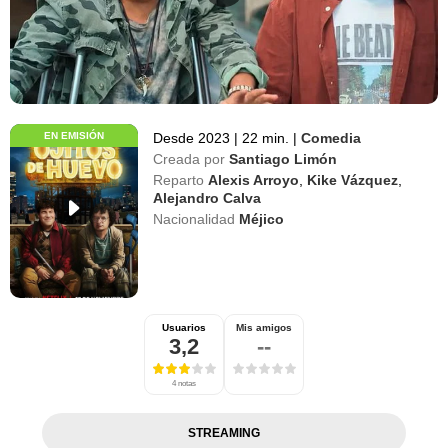
EN EMISIÓN
Desde 2023
|
22 min.
|
Comedia
Creada por
Santiago Limón
Reparto
Alexis Arroyo
,
Kike Vázquez
,
Alejandro Calva
Nacionalidad
Méjico
Usuarios
Mis amigos
3,2
--
4 notas
STREAMING