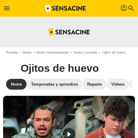
profil
menu
search
Portada
Series
Series recomendadas
Series Comedia
Ojitos de huevo
Ojitos de huevo
Home
Temporadas y episodios
Reparto
Vídeos
S