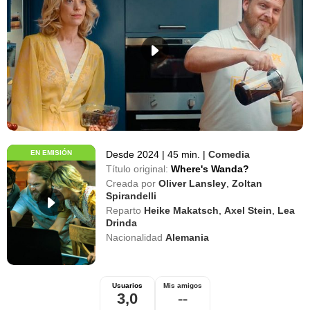
EN EMISIÓN
Desde 2024
|
45 min.
|
Comedia
Título original:
Where's Wanda?
Creada por
Oliver Lansley
,
Zoltan
Spirandelli
Reparto
Heike Makatsch
,
Axel Stein
,
Lea
Drinda
Nacionalidad
Alemania
Usuarios
Mis amigos
3,0
--