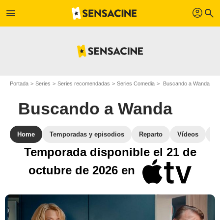
profil
menu
search
Portada
Series
Series recomendadas
Series Comedia
Buscando a Wanda
Buscando a Wanda
Home
Temporadas y episodios
Reparto
Vídeos
S
Temporada disponible el 21 de
octubre de 2026 en