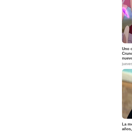
Uno d
Crunc
nuevo
jueve
La me
años,