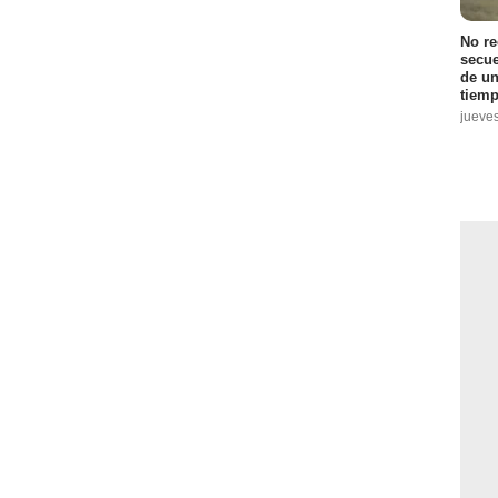
No r
secue
de un
tiemp
jueve