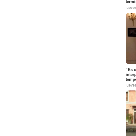
termi
jueve
“Es 
inter
tempo
jueve