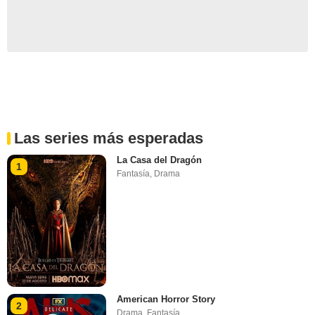
Las series más esperadas
La Casa del Dragón
1
Fantasía
,
Drama
American Horror Story
2
Drama
,
Fantasía