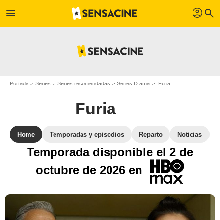
profil
menu
search
Portada
Series
Series recomendadas
Series Drama
Furia
Furia
Home
Temporadas y episodios
Reparto
Noticias
Temporada disponible el 2 de
octubre de 2026 en