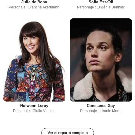
Julie de Bona
Sofia Essaïdi
Personaje : Blanche Akermann
Personaje : Eugénie Berthier
Nolwenn Leroy
Constance Gay
Personaje : Giulia Vincent
Personaje : Léonie Morel
Ver el reparto completo