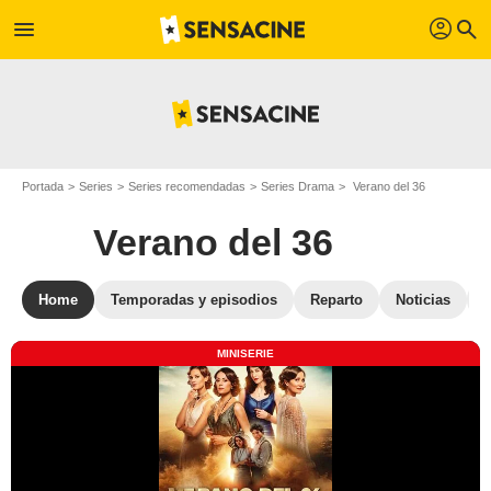
profil
menu
search
Portada
Series
Series recomendadas
Series Drama
Verano del 36
Verano del 36
Home
Temporadas y episodios
Reparto
Noticias
F
MINISERIE