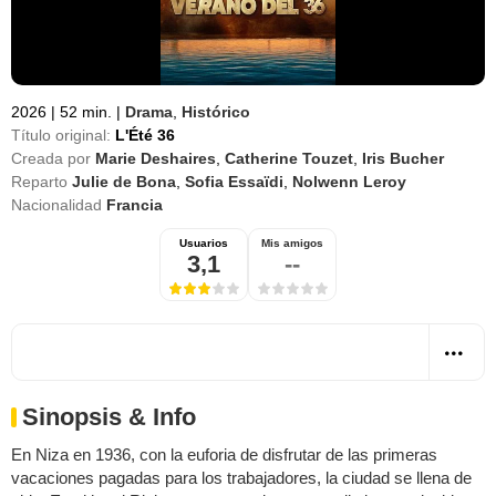
2026
|
52 min.
|
Drama
,
Histórico
Título original:
L'Été 36
Creada por
Marie Deshaires
,
Catherine Touzet
,
Iris Bucher
Reparto
Julie de Bona
,
Sofia Essaïdi
,
Nolwenn Leroy
Nacionalidad
Francia
Usuarios
Mis amigos
3,1
--
Sinopsis & Info
En Niza en 1936, con la euforia de disfrutar de las primeras
vacaciones pagadas para los trabajadores, la ciudad se llena de