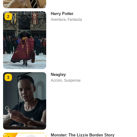
Harry Potter
2
Aventura
,
Fantasía
Neagley
3
Acción
,
Suspense
Monster: The Lizzie Borden Story