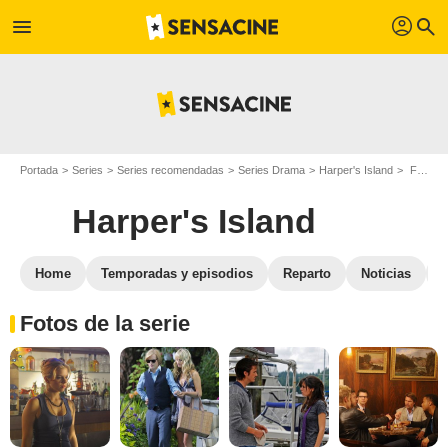
profil
menu
search
Portada
Series
Series recomendadas
Series Drama
Harper's Island
Fotos Harper's Island
Harper's Island
Home
Temporadas y episodios
Reparto
Noticias
Fotos de la serie