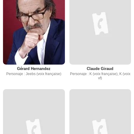
Gérard Hernandez
Claude Giraud
Personaje : Jeebs (voix française)
Personaje : K (voix française), K (voix
vf)