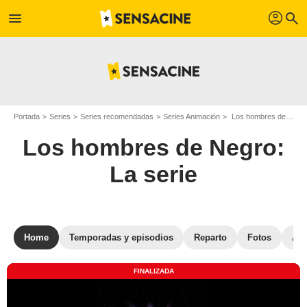
profil
menu
search
Portada
Series
Series recomendadas
Series Animación
Los hombres de Negro: La serie
Los hombres de Negro:
La serie
Home
Temporadas y episodios
Reparto
Fotos
Ané
FINALIZADA