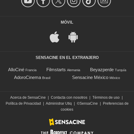
MÓVIL
SENSACINE EN EL EXTRANJERO
AlloCiné
Filmstarts
Beyazperde
Francia
Alemania
Turquía
AdoroCinema
Sensacine México
Brasil
México
Acerca de SensaCine
|
Contacta con nosotros
|
Términos de uso
|
Política de Privacidad
|
Administrar Utiq
|
©SensaCine
|
Preferencias de
cookies