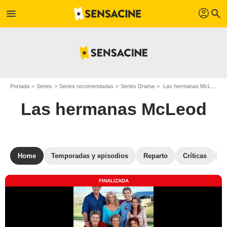
profil
menu
search
Portada
Series
Series recomendadas
Series Drama
Las hermanas McLeod
Las hermanas McLeod
Home
Temporadas y episodios
Reparto
Críticas
S
FINALIZADA