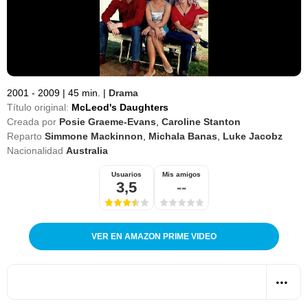
2001 - 2009
|
45 min.
|
Drama
Título original:
McLeod's Daughters
Creada por
Posie Graeme-Evans
,
Caroline Stanton
Reparto
Simmone Mackinnon
,
Michala Banas
,
Luke Jacobz
Nacionalidad
Australia
Usuarios
Mis amigos
3,5
--
VER EN AMAZON PRIME VIDEO