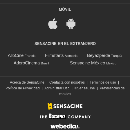
MÓVIL
SENSACINE EN EL EXTRANJERO
AlloCiné
Filmstarts
Beyazperde
Francia
Alemania
Turquía
AdoroCinema
Sensacine México
Brasil
México
Acerca de SensaCine
|
Contacta con nosotros
|
Términos de uso
|
Política de Privacidad
|
Administrar Utiq
|
©SensaCine
|
Preferencias de
cookies