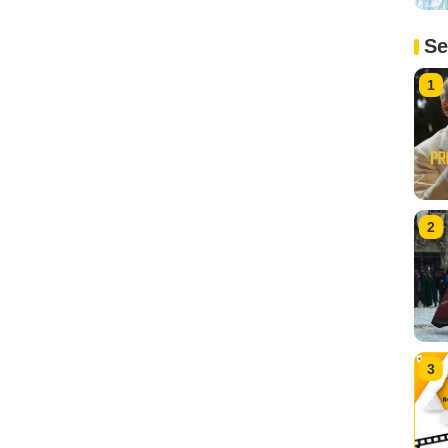
Se
1
2
3