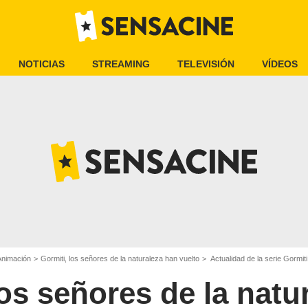
NOTICIAS
STREAMING
TELEVISIÓN
VÍDEOS
Animación
Gormiti, los señores de la naturaleza han vuelto
Actualidad de la serie Gormiti
los señores de la natu