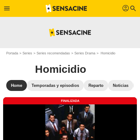
profil
menu
search
Portada
Series
Series recomendadas
Series Drama
Homicidio
Homicidio
Home
Temporadas y episodios
Reparto
Noticias
F
FINALIZADA