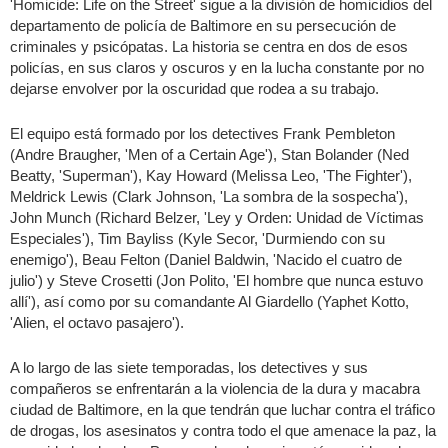
'Homicide: Life on the Street' sigue a la división de homicidios del
departamento de policía de Baltimore en su persecución de
criminales y psicópatas. La historia se centra en dos de esos
policías, en sus claros y oscuros y en la lucha constante por no
dejarse envolver por la oscuridad que rodea a su trabajo.
El equipo está formado por los detectives Frank Pembleton
(Andre Braugher, 'Men of a Certain Age'), Stan Bolander (Ned
Beatty, 'Superman'), Kay Howard (Melissa Leo, 'The Fighter'),
Meldrick Lewis (Clark Johnson, 'La sombra de la sospecha'),
John Munch (Richard Belzer, 'Ley y Orden: Unidad de Víctimas
Especiales'), Tim Bayliss (Kyle Secor, 'Durmiendo con su
enemigo'), Beau Felton (Daniel Baldwin, 'Nacido el cuatro de
julio') y Steve Crosetti (Jon Polito, 'El hombre que nunca estuvo
allí'), así como por su comandante Al Giardello (Yaphet Kotto,
'Alien, el octavo pasajero').
A lo largo de las siete temporadas, los detectives y sus
compañeros se enfrentarán a la violencia de la dura y macabra
ciudad de Baltimore, en la que tendrán que luchar contra el tráfico
de drogas, los asesinatos y contra todo el que amenace la paz, la