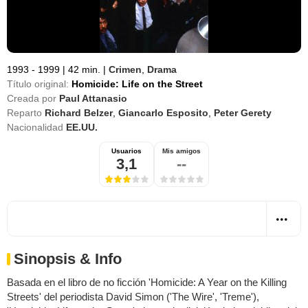
1993 - 1999
|
42 min.
|
Crimen
,
Drama
Título original:
Homicide: Life on the Street
Creada por
Paul Attanasio
Reparto
Richard Belzer
,
Giancarlo Esposito
,
Peter Gerety
Nacionalidad
EE.UU.
Usuarios
Mis amigos
3,1
--
Sinopsis & Info
Basada en el libro de no ficción 'Homicide: A Year on the Killing
Streets' del periodista David Simon ('The Wire', 'Treme'),