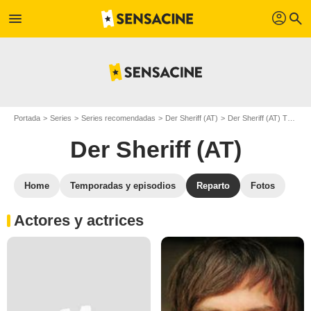
profil
menu
search
Portada
Series
Series recomendadas
Der Sheriff (AT)
Der Sheriff (AT) T01
R
Der Sheriff (AT)
Home
Temporadas y episodios
Reparto
Fotos
Actores y actrices