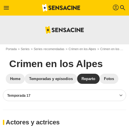
profil
menu
search
Portada
Series
Series recomendadas
Crimen en los Alpes
Crimen en los Alpes T17
Crimen en los Alpes
Home
Temporadas y episodios
Reparto
Fotos
Temporada 17
Actores y actrices