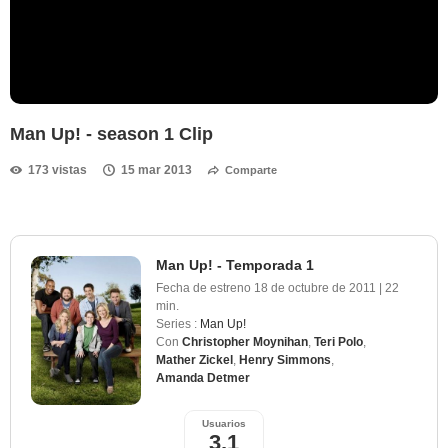
Man Up! - season 1 Clip
173 vistas
15 mar 2013
Comparte
Man Up! - Temporada 1
Fecha de estreno
18 de octubre de 2011
|
22
min.
Series :
Man Up!
Con
Christopher Moynihan
,
Teri Polo
,
Mather Zickel
,
Henry Simmons
,
Amanda Detmer
Usuarios
3,1