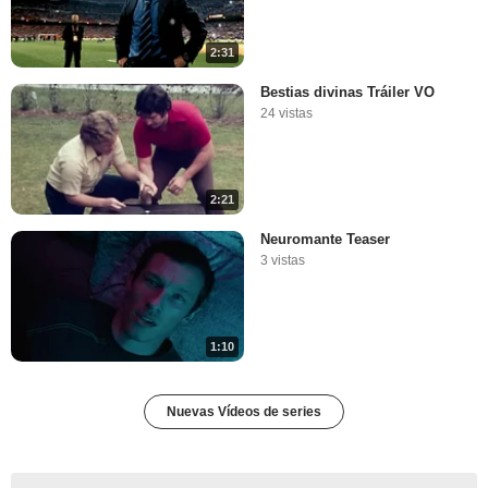
2:31
Bestias divinas Tráiler VO
24 vistas
2:21
Neuromante Teaser
3 vistas
1:10
Nuevas Vídeos de series