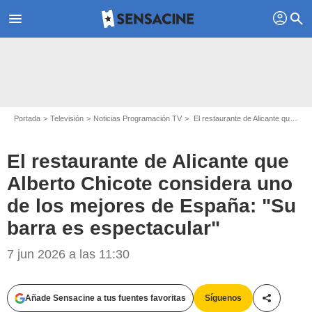
profil
menu
search
Portada
Televisión
Noticias Programación TV
El restaurante de Alicante que Alberto Chicote considera uno de los mejores de España: "Su barra es espectacular"
El restaurante de Alicante que
Alberto Chicote considera uno
de los mejores de España: "Su
barra es espectacular"
Atresmedia
7 jun 2026 a las 11:30
Añade Sensacine a tus fuentes favoritas
Síguenos
Compartir