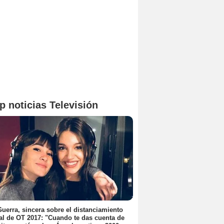
p noticias Televisión
uerra, sincera sobre el distanciamiento
al de OT 2017: "Cuando te das cuenta de