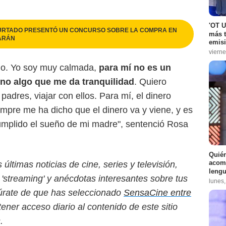
'OT U
 HURTADO PRESENTÓ UN CONCURSO SOBRE LA COMPRA EN
más t
ARÁN
emisi
vierne
cho. Yo soy muy calmada,
para mí no es un
ino algo que me da tranquilidad
. Quiero
padres, viajar con ellos. Para mí, el dinero
empre me ha dicho que el dinero va y viene, y es
 cumplido el sueño de mi madre", sentenció Rosa
Quién
acomp
ltimas noticias de cine, series y televisión,
lengu
'streaming' y anécdotas interesantes sobre tus
lunes
egúrate de que has seleccionado
SensaCine entre
ener acceso diario al contenido de este sitio
.