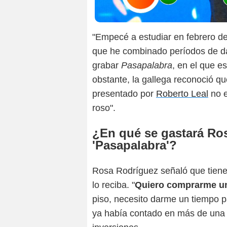
"Empecé a estudiar en febrero de
que he combinado períodos de dar
grabar
Pasapalabra
, en el que e
obstante, la gallega reconoció qu
presentado por
Roberto Leal
no e
roso".
¿En qué se gastará Ros
'Pasapalabra'?
Rosa Rodríguez señaló que tiene
lo reciba. "
Quiero comprarme u
piso, necesito darme un tiempo pa
ya había contado en más de una 