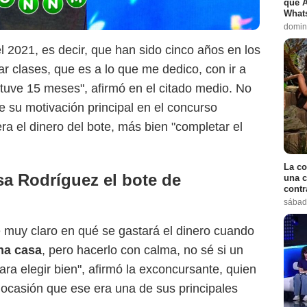
que A
Whats
domin
l 2021, es decir, que han sido cinco años en los
 clases, que es a lo que me dedico, con ir a
stuve 15 meses", afirmó en el citado medio. No
e su motivación principal en el concurso
ra el dinero del bote, más bien "completar el
La co
a Rodríguez el bote de
una c
contr
sábad
 muy claro en qué se gastará el dinero cuando
na casa
, pero hacerlo con calma, no sé si un
ra elegir bien", afirmó la exconcursante, quien
ocasión que ese era una de sus principales