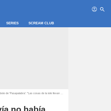
profil
search
SERIES
SCREAM CLUB
Pasapalabra': "Las cosas de la tele llevan un tiempo"
ía no había