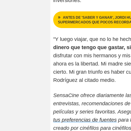
inversiones.
ANTES DE 'SABER Y GANAR', JORDI
SUPERMERCADOS QUE POCOS RECORD
"Y luego viajar, que no lo he he
dinero que tengo que gastar, s
disfrutar con mis hermanos y mis 
ahora es la libertad. Mi madre si
cierto. Mi gran triunfo es haber
Rodríguez al citado medio.
SensaCine ofrece diariamente las ú
entrevistas, recomendaciones de 
películas y series favoritas. As
tus preferencias de fuentes
para t
creado por cinéfilos para cinéfilos