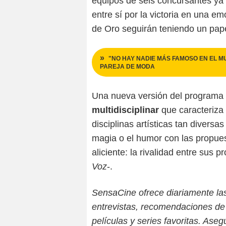
equipos de seis concursantes ya 
entre sí por la victoria en una e
de Oro seguirán teniendo un pap
"NO HAY NADIE MÁS FAMOSO EN EL M
PAREJA DE MODA
Una nueva versión del programa 
multidisciplinar
que caracteriza
disciplinas artísticas tan diversa
magia o el humor con las propue
aliciente: la rivalidad entre sus 
Voz
-.
SensaCine ofrece diariamente las ú
entrevistas, recomendaciones de 
películas y series favoritas. As