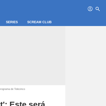
profil
search
SERIES
SCREAM CLUB
l programa de Telecinco
t': Este será