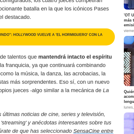
configurados, los cuatro jueces competirán
mocionante batalla en la que los icónicos Pases
'OT U
el destacado.
más t
emisi
vierne
UNDO": HOLLYWOOD VUELVE A 'EL HORMIGUERO' CON LA
de talentos que
mantendrá intacto el espíritu
 la franquicia, ya que continuará combinando
s como la música, la danza, las acrobacias, la
stas más sorprendentes. Eso sí, con un nuevo
propios jueces -algo similar a la mecánica de
La
Quién
acomp
lengu
lunes
ltimas noticias de cine, series y televisión,
'streaming' y anécdotas interesantes sobre tus
egúrate de que has seleccionado
SensaCine entre