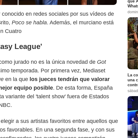
que A
Whats
domin
conocido en redes sociales por sus vídeos de
rito,
Poco se habla
. Además, el murciano está
n Cuatro
tasy League'
como jurado no es la única novedad de
Got
cimo temporada. Por primera vez, Mediaset
La co
ue
en la que
los jueces tendrán que valorar
una c
contr
 mejor equipo posible
. De esta forma, España
sábad
ta variante del 'talent show' fuera de Estados
 NBC.
egir a sus artistas favoritos entre aquellos que
os favorables. En una segunda fase, y con sus