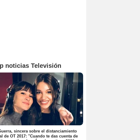
p noticias Televisión
uerra, sincera sobre el distanciamiento
al de OT 2017: "Cuando te das cuenta de