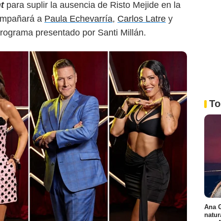
t
para suplir la ausencia de Risto Mejide en la
compañará a
Paula Echevarría
,
Carlos Latre
y
rograma presentado por Santi Millán.
To
Ana G
natur