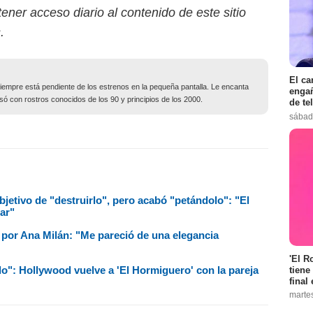
ener acceso diario al contenido de este sitio
.
El ca
siempre está pendiente de los estrenos en la pequeña pantalla. Le encanta
engañ
só con rostros conocidos de los 90 y principios de los 2000.
de te
sábad
objetivo de "destruirlo", pero acabó "petándolo": "El
ar"
 por Ana Milán: "Me pareció de una elegancia
'El R
": Hollywood vuelve a 'El Hormiguero' con la pareja
tiene
final 
marte