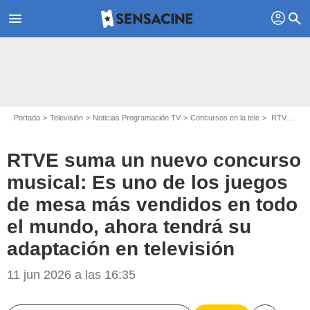
profil
menu
search
Portada
Televisión
Noticias Programación TV
Concursos en la tele
RTVE suma un nuevo concurso musical: Es uno de los juegos de mesa más vendidos en todo el mundo, ahora tendrá su adaptación en televisión
RTVE suma un nuevo concurso
musical: Es uno de los juegos
de mesa más vendidos en todo
el mundo, ahora tendrá su
adaptación en televisión
RTVE
11 jun 2026 a las 16:35