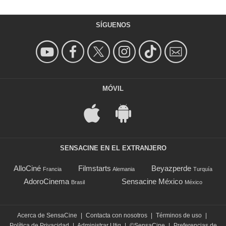
SÍGUENOS
MÓVIL
SENSACINE EN EL EXTRANJERO
AlloCiné
Filmstarts
Beyazperde
Francia
Alemania
Turquía
AdoroCinema
Sensacine México
Brasil
México
Acerca de SensaCine
|
Contacta con nosotros
|
Términos de uso
|
Política de Privacidad
|
Administrar Utiq
|
©SensaCine
|
Preferencias de