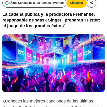
Añade Sensacine a tus fuentes favoritas
Síguenos
Compartir
La cadena pública y la productora Fremantle,
responsable de 'Mask Singer', preparan 'Hitster:
el juego de los grandes éxitos'
¿Conoces las mejores canciones de las últimas