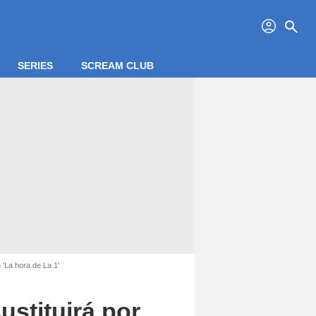
profil
search
SERIES
SCREAM CLUB
 'La hora de La 1'
ustituirá por