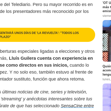
'OT U
te del Telediario. Pero su mayor recorrido es en
más t
 de los presentadores más reconocido por los
emisi
vierne
SENTARÁ UNOS DÍAS DE 'LA REVUELTA': "TODOS LOS
PLAZO"
oberturas especiales ligadas a elecciones y otros
emás,
Lluís Guilera cuenta con experiencia en
rse como directos en sus inicios,
cuando lo
Quién
acomp
pez. Y no solo eso, también estuvo al frente de
lengu
tador sustituto, función que ahora retoma.
lunes
ltimas noticias de cine, series y televisión,
'streaming' y anécdotas interesantes sobre tus
egúrate de que has seleccionado
SensaCine entre