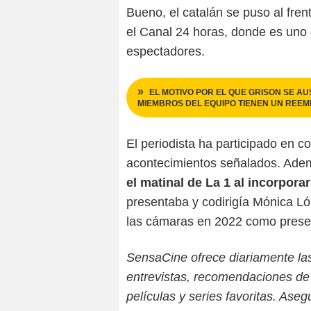
Bueno, el catalán se puso al fren
el Canal 24 horas, donde es uno
espectadores.
EL MOTIVO POR EL QUE GRISON SE AU
MIEMBROS DEL EQUIPO TIENEN UN REEM
El periodista ha participado en c
acontecimientos señalados. Ad
el matinal de La 1 al incorpora
presentaba y codirigía Mónica Ló
las cámaras en 2022 como presen
SensaCine ofrece diariamente las ú
entrevistas, recomendaciones de 
películas y series favoritas. As