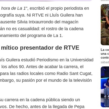
 hora de La 1
", escribió el propio periodista en
tografía suya. Ni RTVE ni Lluís Guilera han
ausente Silvia Intxaurrondo del magacín
lán no es casualidad: el rostro de la cadena
ionamiento del programa de La 1.
, mítico presentador de RTVE
La co
una c
contr
ís Guilera estudió Periodismo en la Universidad
sábad
los años 90. Antes de acabar la carrera, el
 para las radios locales como Radio Sant Cugat,
mbargo, su pasión por el mundo de la televisión
u carrera en la cadena pública siendo un
tivos. De hecho, antes de la llegada de Pepa