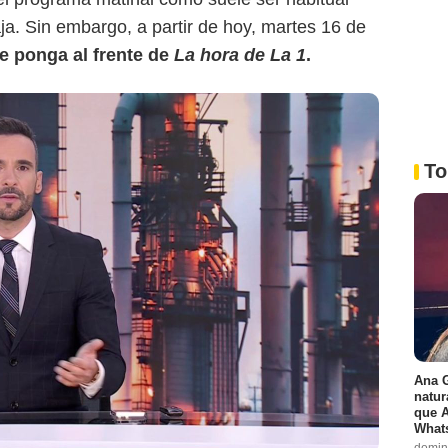
a. Sin embargo, a partir de hoy, martes 16 de
se ponga al frente de
La hora de La 1
.
To
Ana G
natur
que A
Whats
domin