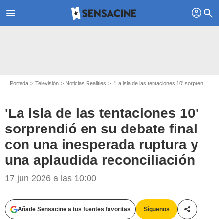
profil
menu
search
Portada
Televisión
Noticias Realities
'La isla de las tentaciones 10' sorprendió en su debate final con una inesperada ruptura y una aplaudida reconciliación
'La isla de las tentaciones 10'
sorprendió en su debate final
con una inesperada ruptura y
una aplaudida reconciliación
Mediaset
17 jun 2026 a las 10:00
Añade Sensacine a tus fuentes favoritas
Síguenos
Compartir