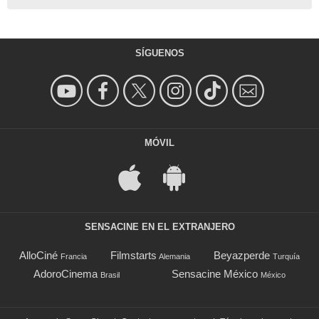
SÍGUENOS
MÓVIL
SENSACINE EN EL EXTRANJERO
AlloCiné
Filmstarts
Beyazperde
Francia
Alemania
Turquía
AdoroCinema
Sensacine México
Brasil
México