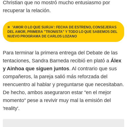
Christian que no mostró mucho entusiasmo por
recuperar la relación.
'AMOR O LO QUE SURJA': FECHA DE ESTRENO, CONSEJERAS
DEL AMOR, PRIMERA "TRONISTA" Y TODO LO QUE SABEMOS DEL
NUEVO PROGRAMA DE CARLOS LOZANO
Para terminar la primera entrega del Debate de las
tentaciones, Sandra Barneda recibió en plató a
Álex
y Ainhoa que siguen juntos
. Al contrario que sus
compañeros, la pareja salió más reforzada del
reencuentro al hablar y preguntarse que necesitaban.
De hecho, ambos aseguraron estar "en el mejor
momento" pese a revivir muy mal la emisión del
'reality'.