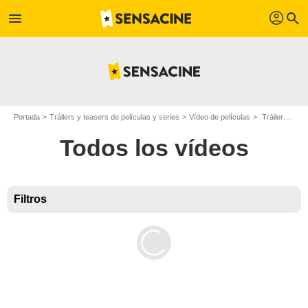
profil
menu
search
Portada
Tráilers y teasers de películas y series
Vídeo de películas
Tráilers de películas
Todos los vídeos
Filtros