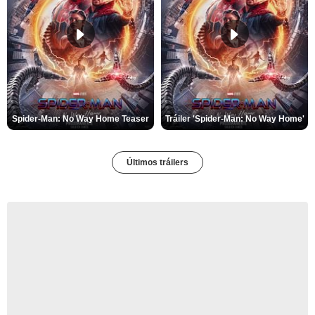
Spider-Man: No Way Home Teaser
Tráiler 'Spider-Man: No Way Home'
Últimos tráilers