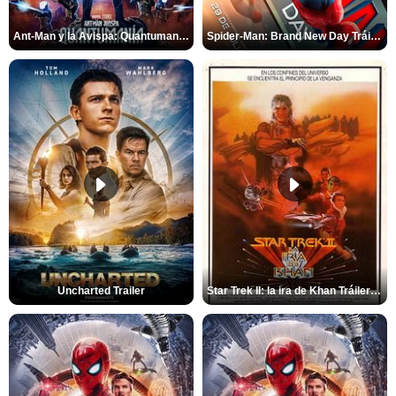
Ant-Man y la Avispa: Quantumanía Tráiler (2)
Spider-Man: Brand New Day Tráiler (3)
Uncharted Trailer
Star Trek II: la ira de Khan Tráiler VO