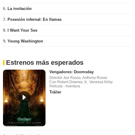
6.
La invitación
7.
Posesión infernal: En llamas
8.
I Want Your Sex
9.
Young Washington
Estrenos más esperados
Vengadores: Doomsday
Director Joe Russo, Anthony Russo
Con Robert Downey Jr., Vanessa Kirby
Película - Aventura
Tráiler