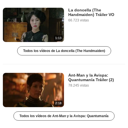
La doncella (The
Handmaiden) Tráiler VO
66.723 vistas
1:13
Todos los vídeos de La doncella (The Handmaiden)
Ant-Man y la Avispa:
Quantumanía Tráiler (2)
78.245 vistas
2:18
Todos los vídeos de Ant-Man y la Avispa: Quantumanía