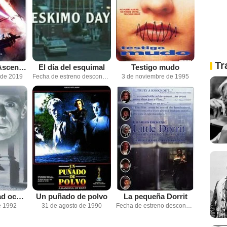
Tr
Star Wars: El Ascenso de Skywalker
El día del esquimal
Testigo mudo
 de 2019
Fecha de estreno desconocida
3 de noviembre de 1995
Kafka, la verdad oculta
Un puñado de polvo
La pequeña Dorrit
e 1992
31 de agosto de 1990
Fecha de estreno desconocida