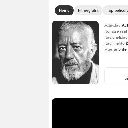
Home
Filmografía
Top películ
Actividad
Act
Nombre real
Nacionalida
Nacimiento
2
Muerte
5 de
a