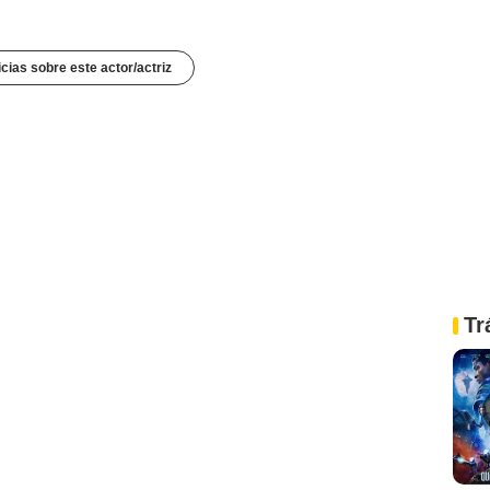
icias sobre este actor/actriz
Tr