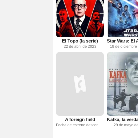
El Topo (la serie)
22 de abril de 2023
19 de diciembre
A foreign field
Fecha de estreno desconocida
29 de mayo d