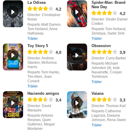
La Odisea
Spider-Man: Brand
New Day
4,2
4,2
Director: Christopher
Nolan
Director: Destin Daniel
Cretton
Reparto Matt Damon,
Tom Holland, Anne
Reparto Tom Holland,
Hathaway
Zendaya, Sadie Sink
Tráiler
Tráiler
Toy Story 5
Obsession
4,0
3,9
Director: Andrew
Director: Curry Barker
Stanton, McKenna
Reparto Michael
Harris
Johnston (II), Inde
Reparto Tom Hanks,
Navarrette, Cooper
Tim Allen, Joan
Tomlinson
Cusack
Tráiler
Tráiler
Haciendo amigos
Vaiana
3,4
3,3
Director: David
Director: Thomas Kail
Marqués
Reparto Catherine
Reparto Antonio
Laga'aia, Dwayne
Resines, Quim
Johnson, Rena Owen
Gutiérrez, Megan
Tráiler
Montaner