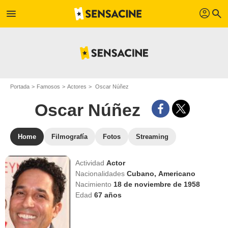
profil
menu
search
Portada
Famosos
Actores
Oscar Núñez
Oscar Núñez
Home
Filmografía
Fotos
Streaming
Actividad
Actor
Nacionalidades
Cubano,
Americano
Nacimiento
18 de noviembre de 1958
Edad
67
años