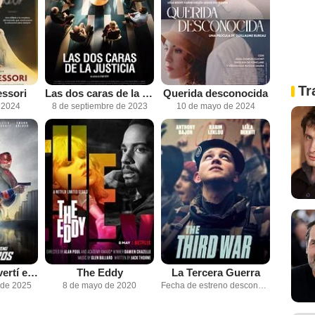
Tr
ssori
Las dos caras de la justicia
Querida desconocida
 2024
8 de septiembre de 2023
10 de mayo de 2024
Cómo me convertí en superhéroe
The Eddy
La Tercera Guerra
 de 2025
8 de mayo de 2020
Fecha de estreno desconocida