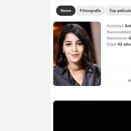
Home
Filmografía
Top películ
Actividad
Act
Nacionalida
Nacimiento
6
Edad
42
año
a