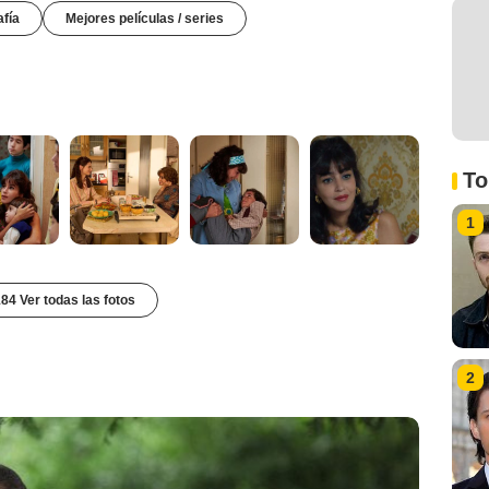
afía
Mejores películas / series
To
1
84 Ver todas las fotos
2