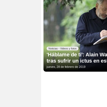
Noticias - Videos y fotos
'Háblame de ti': Alain W
tras sufrir un ictus en
jueves, 28 de febrero de 2019