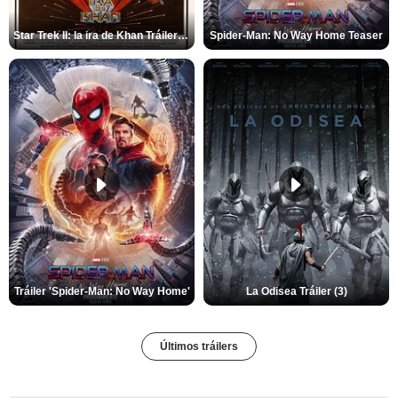
Star Trek II: la ira de Khan Tráiler VO
Spider-Man: No Way Home Teaser
Tráiler 'Spider-Man: No Way Home'
La Odisea Tráiler (3)
Últimos tráilers