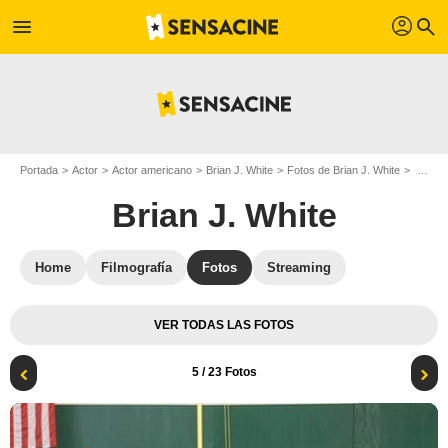
profil
menu
search
Portada
Actor
Actor americano
Brian J. White
Fotos de Brian J. White
Papá por sorpresa : Foto Hayes MacArthur, Dwayne Johnson, Andy Fickman, Brian J. White, Morris Chestnut, Madison Pettis
Brian J. White
Home
Filmografía
Fotos
Streaming
VER TODAS LAS FOTOS
5
/ 23 Fotos