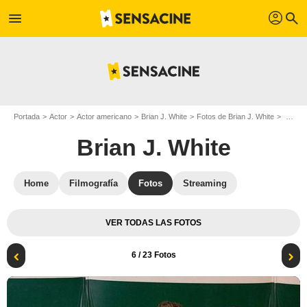
profil
menu
search
Portada
Actor
Actor americano
Brian J. White
Fotos de Brian J. White
Papá por sorpresa : Foto Brian J. White, Morris Chestnut, Hayes MacArthur, Andy Fickman
Brian J. White
Home
Filmografía
Fotos
Streaming
VER TODAS LAS FOTOS
6
/ 23 Fotos