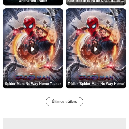
Uncharted Trailer
Star Trek II: la ira de Khan Tráiler VO
Spider-Man: No Way Home Teaser
Tráiler 'Spider-Man: No Way Home'
Últimos tráilers