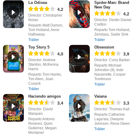
La Odisea
Spider-Man: Brand
New Day
4,2
4,2
Director: Christopher
Nolan
Director: Destin Daniel
Cretton
Reparto Matt Damon,
Tom Holland, Anne
Reparto Tom Holland,
Hathaway
Zendaya, Sadie Sink
Tráiler
Tráiler
Toy Story 5
Obsession
4,0
3,9
Director: Andrew
Director: Curry Barker
Stanton, McKenna
Reparto Michael
Harris
Johnston (II), Inde
Reparto Tom Hanks,
Navarrette, Cooper
Tim Allen, Joan
Tomlinson
Cusack
Tráiler
Tráiler
Haciendo amigos
Vaiana
3,4
3,3
Director: David
Director: Thomas Kail
Marqués
Reparto Catherine
Reparto Antonio
Laga'aia, Dwayne
Resines, Quim
Johnson, Rena Owen
Gutiérrez, Megan
Tráiler
Montaner