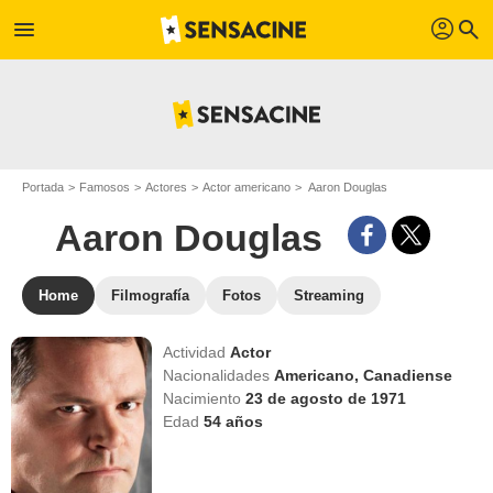
profil
menu
search
Portada
Famosos
Actores
Actor americano
Aaron Douglas
Aaron Douglas
Home
Filmografía
Fotos
Streaming
Actividad
Actor
Nacionalidades
Americano,
Canadiense
Nacimiento
23 de agosto de 1971
Edad
54
años