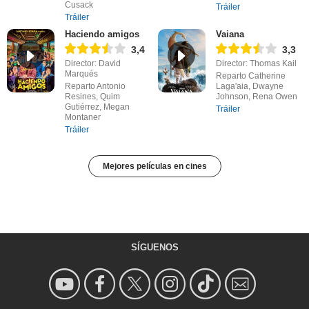
Cusack
Tráiler
Tráiler
Haciendo amigos
Vaiana
3,4
3,3
Director: David
Director: Thomas Kail
Marqués
Reparto Catherine
Reparto Antonio
Laga'aia, Dwayne
Resines, Quim
Johnson, Rena Owen
Gutiérrez, Megan
Tráiler
Montaner
Tráiler
Mejores películas en cines
SÍGUENOS