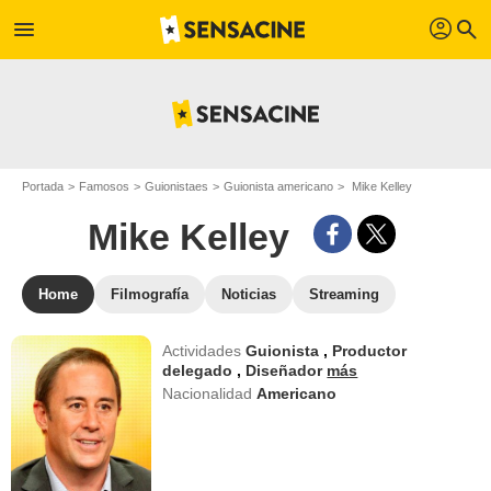
profil
menu
search
Portada
Famosos
Guionistaes
Guionista americano
Mike Kelley
Mike Kelley
Home
Filmografía
Noticias
Streaming
Actividades
Guionista
,
Productor
delegado
,
Diseñador
más
Nacionalidad
Americano