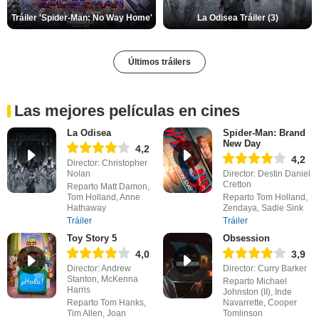
Tráiler 'Spider-Man: No Way Home'
La Odisea Tráiler (3)
Últimos tráilers
Las mejores películas en cines
La Odisea
Spider-Man: Brand
New Day
4,2
4,2
Director: Christopher
Nolan
Director: Destin Daniel
Cretton
Reparto Matt Damon,
Tom Holland, Anne
Reparto Tom Holland,
Hathaway
Zendaya, Sadie Sink
Tráiler
Tráiler
Toy Story 5
Obsession
4,0
3,9
Director: Andrew
Director: Curry Barker
Stanton, McKenna
Reparto Michael
Harris
Johnston (II), Inde
Reparto Tom Hanks,
Navarrette, Cooper
Tim Allen, Joan
Tomlinson