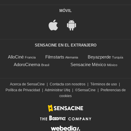
MÓVIL
SENSACINE EN EL EXTRANJERO
AlloCiné
Filmstarts
Beyazperde
Francia
Alemania
Turquía
AdoroCinema
Sensacine México
Brasil
México
Acerca de SensaCine
|
Contacta con nosotros
|
Términos de uso
|
Política de Privacidad
|
Administrar Utiq
|
©SensaCine
|
Preferencias de
cookies