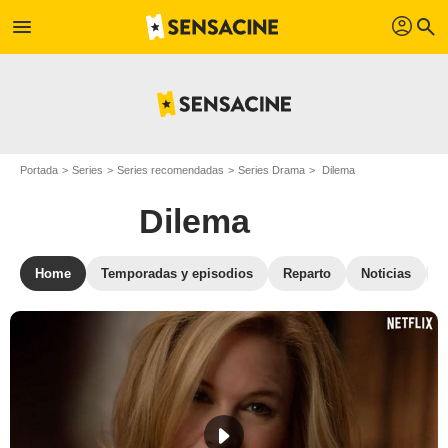
profil
menu
search
Portada
Series
Series recomendadas
Series Drama
Dilema
Dilema
Home
Temporadas y episodios
Reparto
Noticias