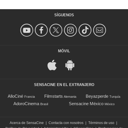
SÍGUENOS
MÓVIL
SENSACINE EN EL EXTRANJERO
AlloCiné
Filmstarts
Beyazperde
Francia
Alemania
Turquía
AdoroCinema
Sensacine México
Brasil
México
Acerca de SensaCine
|
Contacta con nosotros
|
Términos de uso
|