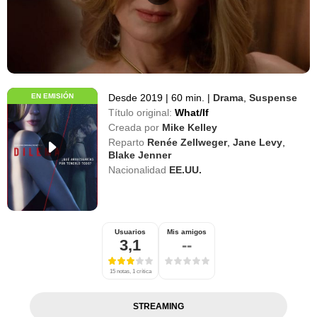
EN EMISIÓN
Desde 2019
|
60 min.
|
Drama
,
Suspense
Título original:
What/If
Creada por
Mike Kelley
Reparto
Renée Zellweger
,
Jane Levy
,
Blake Jenner
Nacionalidad
EE.UU.
Usuarios
Mis amigos
3,1
--
15 notas, 1 crítica
STREAMING