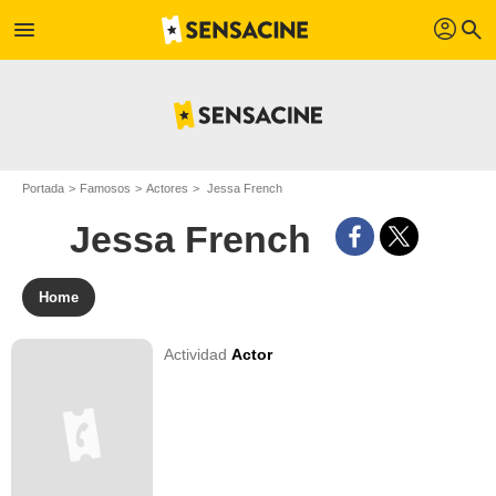
profil
menu
search
Portada
Famosos
Actores
Jessa French
Jessa French
Home
Actividad
Actor