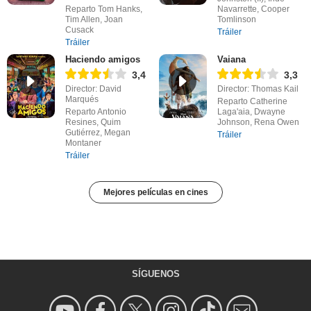
Reparto Tom Hanks,
Navarrette, Cooper
Tim Allen, Joan
Tomlinson
Cusack
Tráiler
Tráiler
Haciendo amigos
Vaiana
3,4
3,3
Director: David
Director: Thomas Kail
Marqués
Reparto Catherine
Reparto Antonio
Laga'aia, Dwayne
Resines, Quim
Johnson, Rena Owen
Gutiérrez, Megan
Tráiler
Montaner
Tráiler
Mejores películas en cines
SÍGUENOS