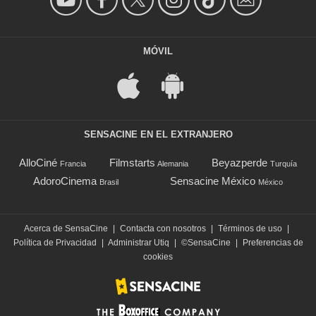
MÓVIL
SENSACINE EN EL EXTRANJERO
AlloCiné
Filmstarts
Beyazperde
Francia
Alemania
Turquía
AdoroCinema
Sensacine México
Brasil
México
Acerca de SensaCine
|
Contacta con nosotros
|
Términos de uso
|
Política de Privacidad
|
Administrar Utiq
|
©SensaCine
|
Preferencias de
cookies