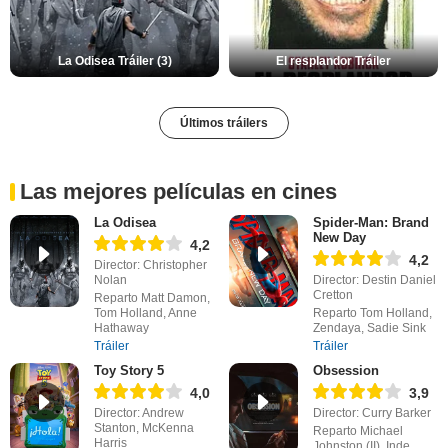
La Odisea Tráiler (3)
El resplandor Tráiler
Últimos tráilers
Las mejores películas en cines
La Odisea
Spider-Man: Brand
New Day
4,2
4,2
Director: Christopher
Nolan
Director: Destin Daniel
Cretton
Reparto Matt Damon,
Tom Holland, Anne
Reparto Tom Holland,
Hathaway
Zendaya, Sadie Sink
Tráiler
Tráiler
Toy Story 5
Obsession
4,0
3,9
Director: Andrew
Director: Curry Barker
Stanton, McKenna
Reparto Michael
Harris
Johnston (II), Inde