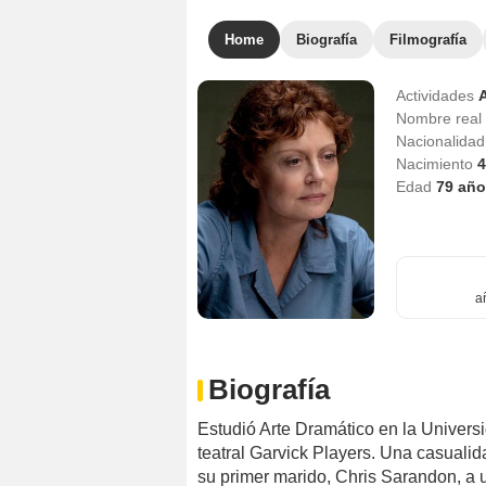
Home
Biografía
Filmografía
Actividades
A
Nombre real
Nacionalida
Nacimiento
4
Edad
79
año
a
Biografía
Estudió Arte Dramático en la Univers
teatral Garvick Players. Una casuali
su primer marido, Chris Sarandon, a u