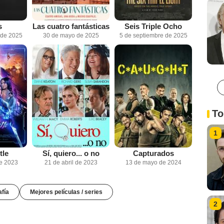
s
Las cuatro fantásticas
Seis Triple Ocho
 de 2025
30 de mayo de 2025
5 de septiembre de 2025
To
1
tle
Sí, quiero... o no
Capturados
de 2023
21 de abril de 2023
13 de mayo de 2024
afía
Mejores películas / series
2