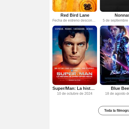
Red Bird Lane
Nonna
Fecha de estreno desconocida
5 de septiembre
Super/Man: La historia de Christopher Reeve
Blue Bee
10 de octubre de 2024
18 de agosto 
Toda la filmogr