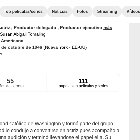
Top películas/series
Noticias
Fotos
Streaming
Vídeos
ctriz
,
Productor delegado
,
Productor ejecutivo
más
Susan Abigail Tomaling
d
Americana
 de octubre de 1946
(Nueva York - EE-UU)
s
55
111
ños de carrera
papeles en películas y series
idad católica de Washington y formó parte del grupo
dad le condujo a convertirse en actriz pues acompaño a
na audición y terminó llevándose el papel ella. Su