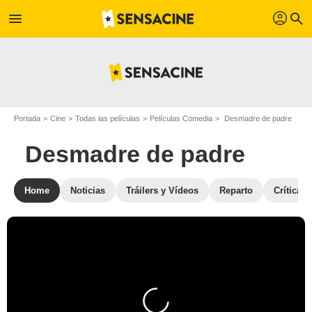
profil
menu
search
Portada
Cine
Todas las películas
Películas Comedia
Desmadre de padre
Desmadre de padre
Home
Noticias
Tráilers y Vídeos
Reparto
Críticas