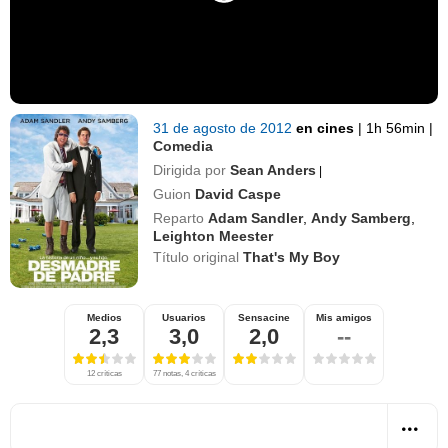
31 de agosto de 2012
en cines
|
1h 56min
|
Comedia
Dirigida por
Sean Anders
|
Guion
David Caspe
Reparto
Adam Sandler
,
Andy Samberg
,
Leighton Meester
Título original
That's My Boy
Medios
Usuarios
Sensacine
Mis amigos
2,3
3,0
2,0
--
12 críticas
77 notas, 4 críticas