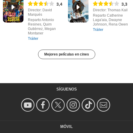
3,4
3,3
Director: David
Director: Thomas Kail
Marqués
Reparto Catherine
Reparto Antonio
Laga'aia, Dwayne
Resines, Quim
Johnson, Rena Owen
Gutiérrez, Megan
Tráiler
Montaner
Tráiler
Mejores películas en cines
SÍGUENOS
MÓVIL