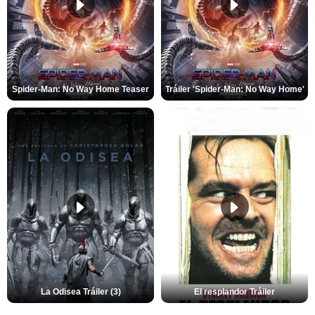
Spider-Man: No Way Home Teaser
Tráiler 'Spider-Man: No Way Home'
La Odisea Tráiler (3)
El resplandor Tráiler