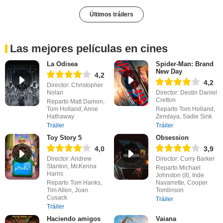
Últimos tráilers
Las mejores películas en cines
La Odisea
Spider-Man: Brand
New Day
4,2
4,2
Director: Christopher
Nolan
Director: Destin Daniel
Cretton
Reparto Matt Damon,
Tom Holland, Anne
Reparto Tom Holland,
Hathaway
Zendaya, Sadie Sink
Tráiler
Tráiler
Toy Story 5
Obsession
4,0
3,9
Director: Andrew
Director: Curry Barker
Stanton, McKenna
Reparto Michael
Harris
Johnston (II), Inde
Reparto Tom Hanks,
Navarrette, Cooper
Tim Allen, Joan
Tomlinson
Cusack
Tráiler
Tráiler
Haciendo amigos
Vaiana