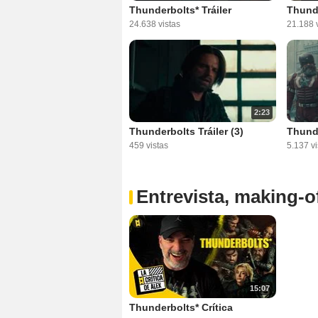
Thunderbolts* Tráiler
Thunde
24.638 vistas
21.188 v
2:23
Thunderbolts Tráiler (3)
Thunde
459 vistas
5.137 vi
Entrevista, making-of
15:07
Thunderbolts* Crítica