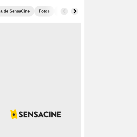
ica de SensaCine
Fotos
Anécdotas
Taquilla