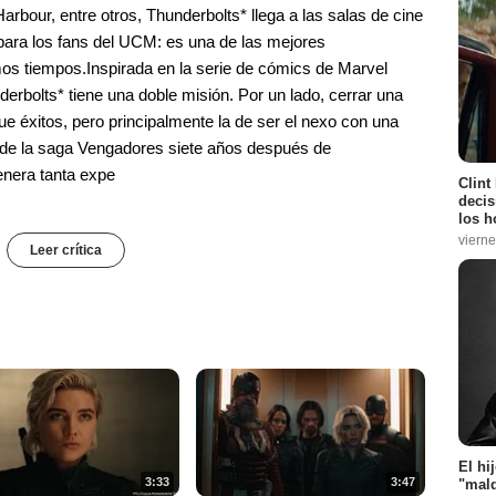
rbour, entre otros, Thunderbolts* llega a las salas de cine
 para los fans del UCM: es una de las mejores
imos tiempos.Inspirada en la serie de cómics de Marvel
erbolts* tiene una doble misión. Por un lado, cerrar una
éxitos, pero principalmente la de ser el nexo con una
 de la saga Vengadores siete años después de
nera tanta expe
Clint
decis
los h
vierne
Leer crítica
El hi
3:33
3:47
"mald