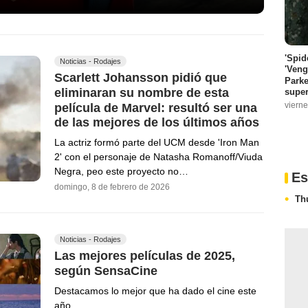
'Spid
Noticias - Rodajes
'Veng
Scarlett Johansson pidió que
Parke
eliminaran su nombre de esta
super
vierne
película de Marvel: resultó ser una
de las mejores de los últimos años
La actriz formó parte del UCM desde 'Iron Man
2' con el personaje de Natasha Romanoff/Viuda
Negra, peo este proyecto no…
Es
domingo, 8 de febrero de 2026
Th
Noticias - Rodajes
Las mejores películas de 2025,
según SensaCine
Destacamos lo mejor que ha dado el cine este
año