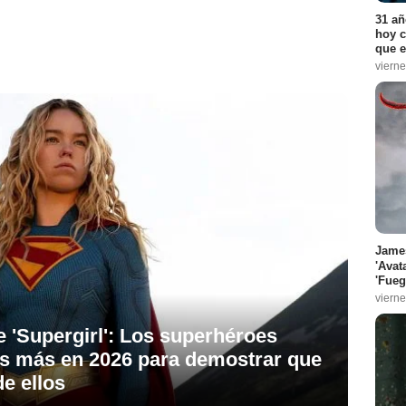
31 añ
hoy c
que e
vierne
James
'Avat
'Fueg
vierne
e 'Supergirl': Los superhéroes
es más en 2026 para demostrar que
e ellos