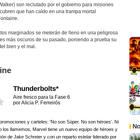
alker) son reclutado por el gobierno para misiones
scubren que han caído en una trampa mortal
Fontaine.
estos marginados se meterán de lleno en una peligrosa
ones más oscuros de su pasado, poniendo a prueba su
el bien y el mal.
ine
Thunderbolts*
Aire fresco para la Fase 6
por Alicia P. Ferreirós
 promociones y carteles: 'No son Súper. No son héroes'. Ni
No
o los llamemos, Marvel tiene un nuevo equipo de héroes y
ión de Jake Schreier y con un reparto estelar liderado por