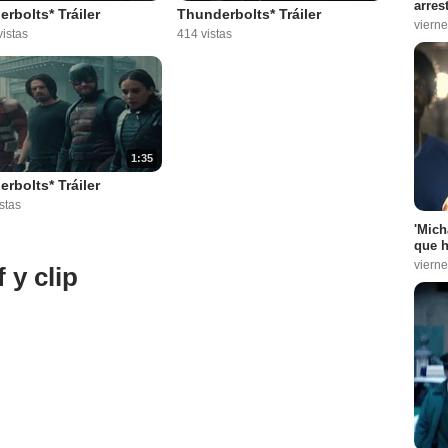
arres
rbolts* Tráiler
Thunderbolts* Tráiler
vierne
istas
414 vistas
1:35
rbolts* Tráiler
stas
'Mich
que h
vierne
 y clip