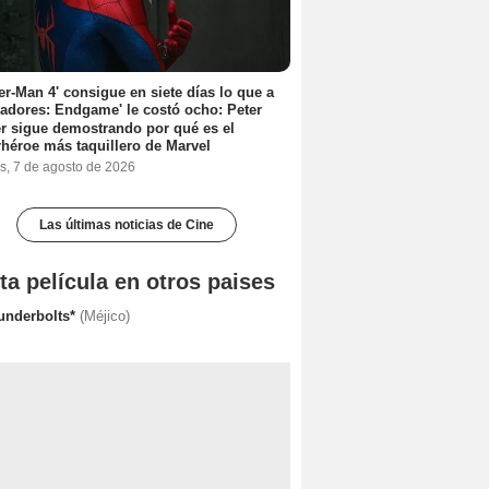
er-Man 4' consigue en siete días lo que a
adores: Endgame' le costó ocho: Peter
r sigue demostrando por qué es el
héroe más taquillero de Marvel
s, 7 de agosto de 2026
Las últimas noticias de Cine
ta película en otros paises
underbolts*
(Méjico)