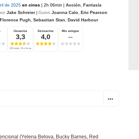
ril de 2025
en cines
|
2h 06min
|
Acción
,
Fantasía
por
Jake Schreier
Guion
Joanna Calo
,
Eric Pearson
|
Florence Pugh
,
Sebastian Stan
,
David Harbour
s
Usuarios
Sensacine
Mis amigos
3,3
4,0
--
133 notas, 19 críticas
encional (Yelena Belova, Bucky Barnes, Red