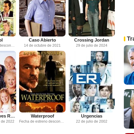
Tr
ol
Caso Abierto
Crossing Jordan
Fecha de estreno desconocida
14 de octubre de 2021
29 de julio de 2024
Everybody Loves Raymond
Waterproof
Urgencias
e de 2022
Fecha de estreno desconocida
22 de julio de 2002