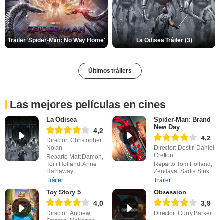
Tráiler 'Spider-Man: No Way Home'
La Odisea Tráiler (3)
Últimos tráilers
Las mejores películas en cines
La Odisea
Spider-Man: Brand
New Day
4,2
4,2
Director: Christopher
Nolan
Director: Destin Daniel
Cretton
Reparto Matt Damon,
Tom Holland, Anne
Reparto Tom Holland,
Hathaway
Zendaya, Sadie Sink
Tráiler
Tráiler
Toy Story 5
Obsession
4,0
3,9
Director: Andrew
Director: Curry Barker