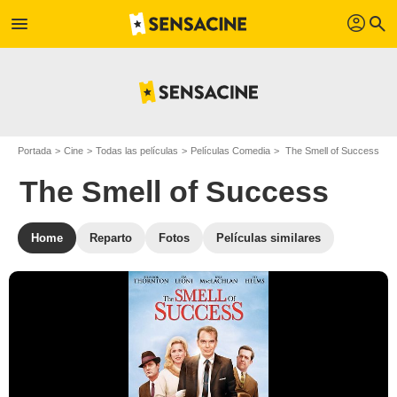
profil
menu
search
Portada
Cine
Todas las películas
Películas Comedia
The Smell of Success
The Smell of Success
Home
Reparto
Fotos
Películas similares