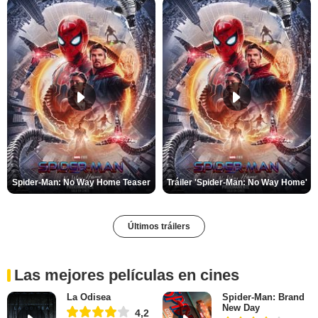
Spider-Man: No Way Home Teaser
Tráiler 'Spider-Man: No Way Home'
Últimos tráilers
Las mejores películas en cines
La Odisea
Spider-Man: Brand
New Day
4,2