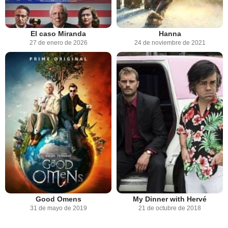
El caso Miranda
Hanna
27 de enero de 2026
24 de noviembre de 2021
Good Omens
My Dinner with Hervé
31 de mayo de 2019
21 de octubre de 2018