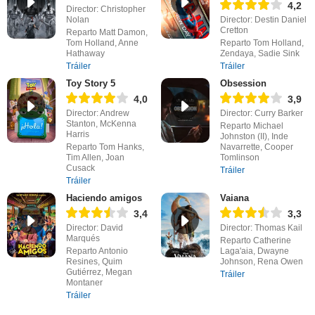
4,2
Director: Christopher
Nolan
Director: Destin Daniel
Cretton
Reparto Matt Damon,
Tom Holland, Anne
Reparto Tom Holland,
Hathaway
Zendaya, Sadie Sink
Tráiler
Tráiler
Toy Story 5
Obsession
4,0
3,9
Director: Andrew
Director: Curry Barker
Stanton, McKenna
Reparto Michael
Harris
Johnston (II), Inde
Reparto Tom Hanks,
Navarrette, Cooper
Tim Allen, Joan
Tomlinson
Cusack
Tráiler
Tráiler
Haciendo amigos
Vaiana
3,4
3,3
Director: David
Director: Thomas Kail
Marqués
Reparto Catherine
Reparto Antonio
Laga'aia, Dwayne
Resines, Quim
Johnson, Rena Owen
Gutiérrez, Megan
Tráiler
Montaner
Tráiler