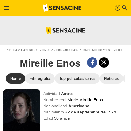
profil
menu
search
Portada
Famosos
Actrizes
Actriz americana
Marie Mireille Enos - Apodo : Mireille Enos
Mireille Enos
Home
Filmografía
Top películas/series
Noticias
F
Actividad
Actriz
Nombre real
Marie Mireille Enos
Nacionalidad
Americana
Nacimiento
22 de septiembre de 1975
Edad
50
años