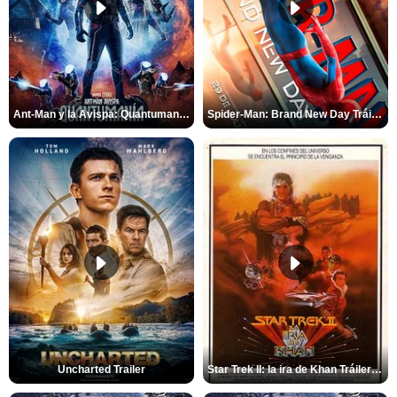
Ant-Man y la Avispa: Quantumanía Tráiler (2)
Spider-Man: Brand New Day Tráiler (3)
Uncharted Trailer
Star Trek II: la ira de Khan Tráiler VO