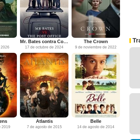
Tr
Mr. Bates contra Correos
The Crown
e 2026
17 de octubre de 2024
9 de noviembre de 2022
ens
Atlantis
Belle
e 2019
7 de agosto de 2015
14 de agosto de 2014