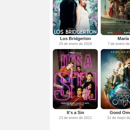
Los Bridgerton
María
29 de enero de 2026
7 de enero d
It's a Sin
Good Om
23 de enero de 2021
31 de mayo d