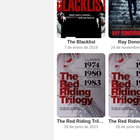
The Blacklist
Ray Dono
7 de enero de 2019
24 de noviembre
The Red Riding Trilogy - 1980
28 de junio de 2023
28 de junio d