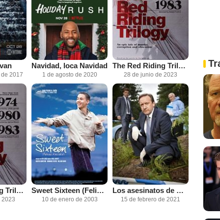
Tr
van
Navidad, loca Navidad
The Red Riding Trilogy - 1974
 de 2017
1 de agosto de 2020
28 de junio de 2023
The Red Riding Trilogy - 1983
Sweet Sixteen (Felices dieciséis)
Los asesinatos de Midsomer
e 2023
10 de enero de 2003
15 de febrero de 2021