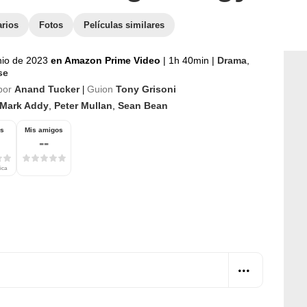
arios
Fotos
Películas similares
nio de 2023
en Amazon Prime Video
|
1h 40min
|
Drama
,
se
por
Anand Tucker
Guion
Tony Grisoni
|
Mark Addy
,
Peter Mullan
,
Sean Bean
os
Mis amigos
--
tica