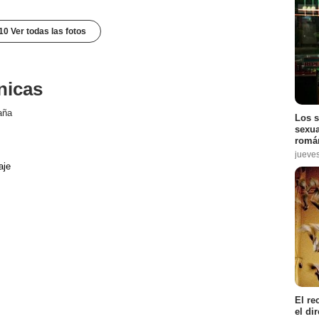
10 Ver todas las fotos
nicas
aña
Los s
sexua
román
jueve
aje
El re
el di