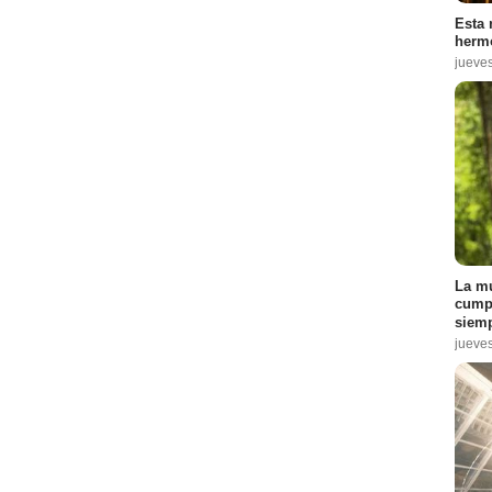
Esta 
hermo
jueve
La mu
cumpl
siemp
jueve