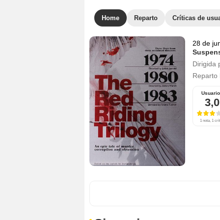
Home
Reparto
Críticas de usu
28 de ju
Suspen
Dirigida 
Reparto
Usuari
3,0
1 nota, 1 crí