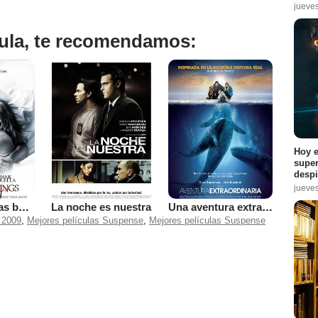
jueve
ícula, te recomendamos:
Hoy e
super
despi
jueve
Todas las cosas buenas
La noche es nuestra
Una aventura extraordinaria
 2009
,
Mejores películas Suspense
,
Mejores películas Suspense