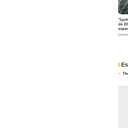
'Spid
de 20
espe
jueve
Es
Th