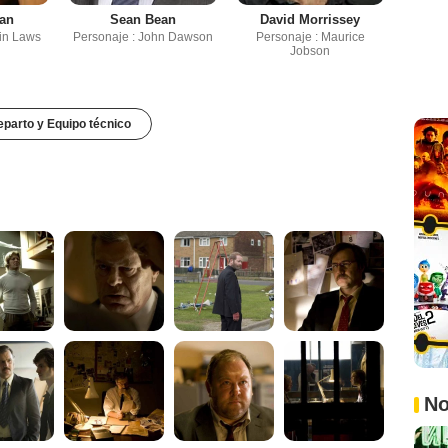
lan
Sean Bean
David Morrissey
tin Laws
Personaje : John Dawson
Personaje : Maurice
Jobson
parto y Equipo técnico
No