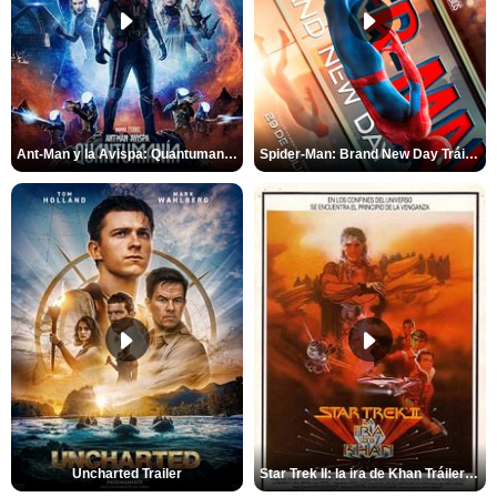
Ant-Man y la Avispa: Quantumanía Tráiler (2)
Spider-Man: Brand New Day Tráiler (3)
Uncharted Trailer
Star Trek II: la ira de Khan Tráiler VO