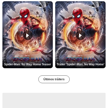
Spider-Man: No Way Home Teaser
Tráiler 'Spider-Man: No Way Home'
Últimos tráilers