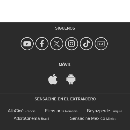
SÍGUENOS
MÓVIL
SENSACINE EN EL EXTRANJERO
AlloCiné
Filmstarts
Beyazperde
Francia
Alemania
Turquía
AdoroCinema
Sensacine México
Brasil
México