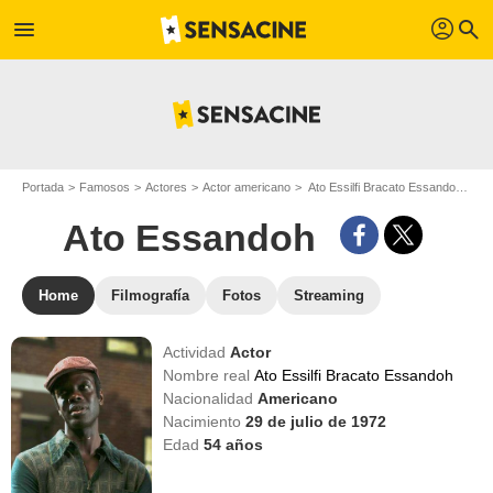
profil
menu
search
Portada
Famosos
Actores
Actor americano
Ato Essilfi Bracato Essandoh - Apodo : Ato Essandoh
Ato Essandoh
Home
Filmografía
Fotos
Streaming
Actividad
Actor
Nombre real
Ato Essilfi Bracato Essandoh
Nacionalidad
Americano
Nacimiento
29 de julio de 1972
Edad
54
años