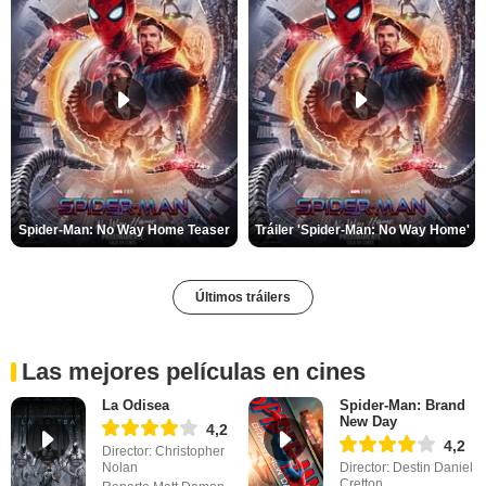
Spider-Man: No Way Home Teaser
Tráiler 'Spider-Man: No Way Home'
Últimos tráilers
Las mejores películas en cines
La Odisea
Spider-Man: Brand
New Day
4,2
4,2
Director: Christopher
Nolan
Director: Destin Daniel
Cretton