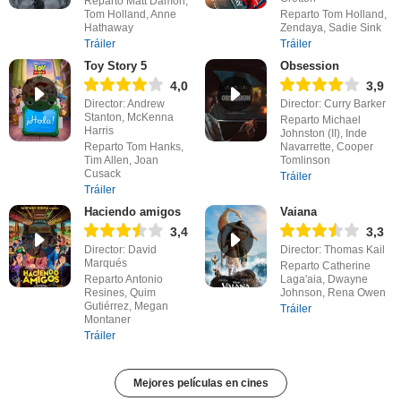
Reparto Matt Damon,
Tom Holland, Anne
Reparto Tom Holland,
Hathaway
Zendaya, Sadie Sink
Tráiler
Tráiler
Toy Story 5
Obsession
4,0
3,9
Director: Andrew
Director: Curry Barker
Stanton, McKenna
Reparto Michael
Harris
Johnston (II), Inde
Reparto Tom Hanks,
Navarrette, Cooper
Tim Allen, Joan
Tomlinson
Cusack
Tráiler
Tráiler
Haciendo amigos
Vaiana
3,4
3,3
Director: David
Director: Thomas Kail
Marqués
Reparto Catherine
Reparto Antonio
Laga'aia, Dwayne
Resines, Quim
Johnson, Rena Owen
Gutiérrez, Megan
Tráiler
Montaner
Tráiler
Mejores películas en cines