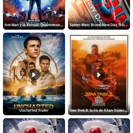
Ant-Man y la Avispa: Quantumanía Tráiler (2)
Spider-Man: Brand New Day Tráiler (3)
Uncharted Trailer
Star Trek II: la ira de Khan Tráiler VO