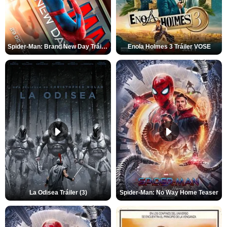
Spider-Man: Brand New Day Tráiler (3)
Enola Holmes 3 Tráiler VOSE
La Odisea Tráiler (3)
Spider-Man: No Way Home Teaser