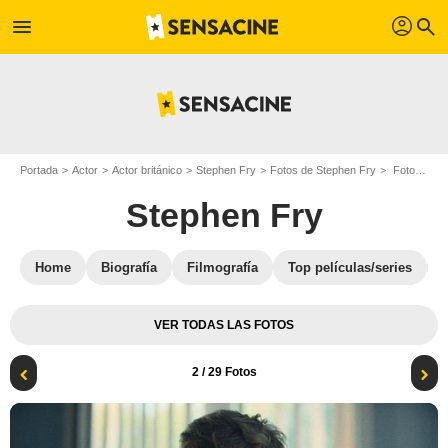
profil
menu
search
Portada
Actor
Actor británico
Stephen Fry
Fotos de Stephen Fry
Foto Stephen Fry
Stephen Fry
Home
Biografía
Filmografía
Top películas/series
VER TODAS LAS FOTOS
2
/ 29 Fotos