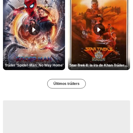
Tráiler 'Spider-Man: No Way Home'
Star Trek II: la ira de Khan Tráiler VO
Últimos tráilers