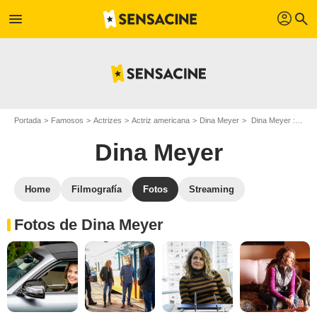
profil
menu
search
Portada
Famosos
Actrizes
Actriz americana
Dina Meyer
Dina Meyer : Fotos de sus películas y series
Dina Meyer
Home
Filmografía
Fotos
Streaming
Fotos de Dina Meyer