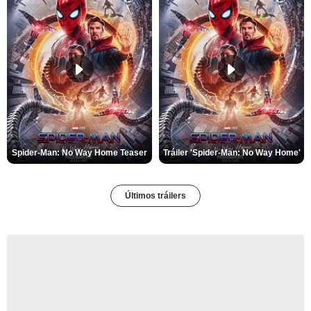
Spider-Man: No Way Home Teaser
Tráiler 'Spider-Man: No Way Home'
Últimos tráilers