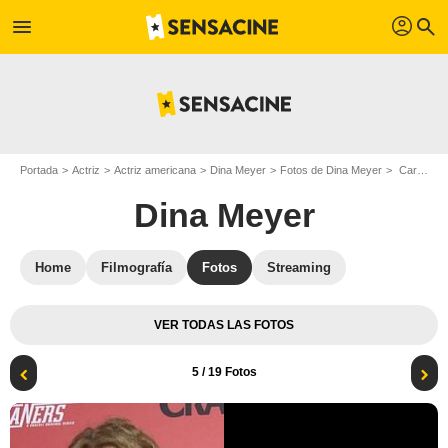
profil
menu
search
Portada
Actriz
Actriz americana
Dina Meyer
Fotos de Dina Meyer
Cartel Dina Meyer
Dina Meyer
Home
Filmografía
Fotos
Streaming
VER TODAS LAS FOTOS
5
/ 19 Fotos