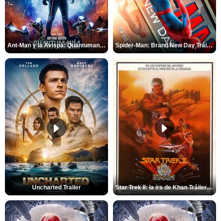
Ant-Man y la Avispa: Quantumanía Tráiler (2)
Spider-Man: Brand New Day Tráiler (3)
Uncharted Trailer
Star Trek II: la ira de Khan Tráiler VO