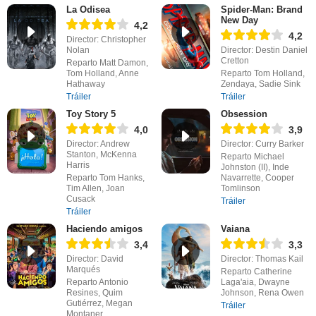
La Odisea
Spider-Man: Brand
New Day
4,2
4,2
Director: Christopher
Nolan
Director: Destin Daniel
Cretton
Reparto Matt Damon,
Tom Holland, Anne
Reparto Tom Holland,
Hathaway
Zendaya, Sadie Sink
Tráiler
Tráiler
Toy Story 5
Obsession
4,0
3,9
Director: Andrew
Director: Curry Barker
Stanton, McKenna
Reparto Michael
Harris
Johnston (II), Inde
Reparto Tom Hanks,
Navarrette, Cooper
Tim Allen, Joan
Tomlinson
Cusack
Tráiler
Tráiler
Haciendo amigos
Vaiana
3,4
3,3
Director: David
Director: Thomas Kail
Marqués
Reparto Catherine
Reparto Antonio
Laga'aia, Dwayne
Resines, Quim
Johnson, Rena Owen
Gutiérrez, Megan
Tráiler
Montaner