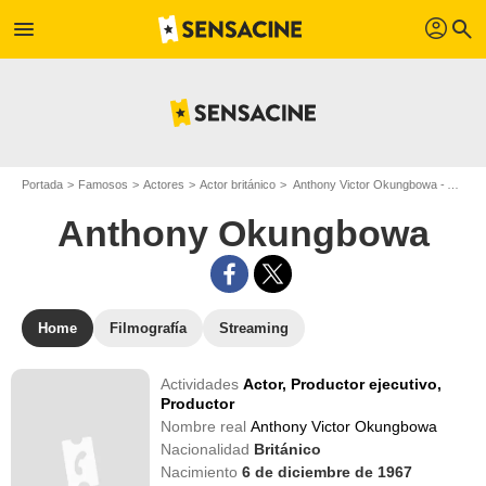
profil
menu
search
Portada
Famosos
Actores
Actor británico
Anthony Victor Okungbowa - Apodo : Anthony Okungbowa
Anthony Okungbowa
Home
Filmografía
Streaming
Actividades
Actor,
Productor ejecutivo,
Productor
Nombre real
Anthony Victor Okungbowa
Nacionalidad
Británico
Nacimiento
6 de diciembre de 1967