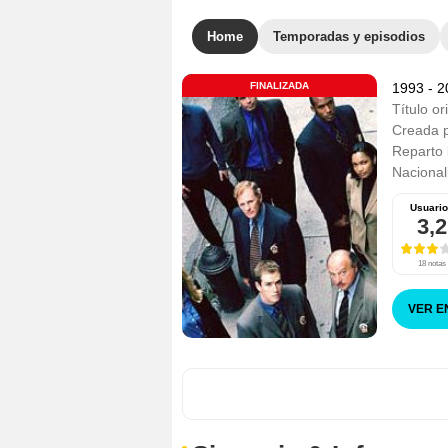
Home
Temporadas y episodios
FINALIZADA
1993 - 
Título or
Creada 
Reparto
Nacional
Usuari
3,2
18 notas
VER E