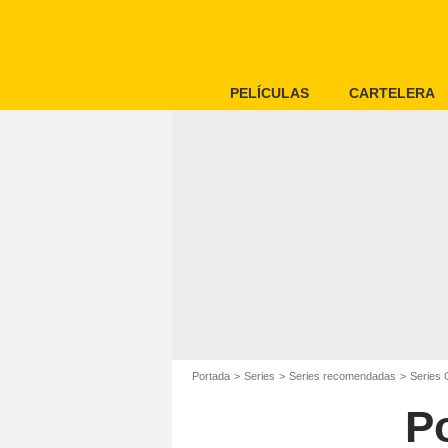
PELÍCULAS
CARTELERA
Portada
Series
Series recomendadas
Series 
Po