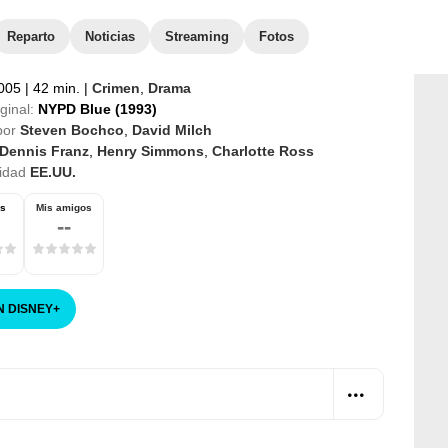
Reparto
Noticias
Streaming
Fotos
2005
|
42 min.
|
Crimen
,
Drama
iginal:
NYPD Blue (1993)
por
Steven Bochco
,
David Milch
Dennis Franz
,
Henry Simmons
,
Charlotte Ross
idad
EE.UU.
os
Mis amigos
--
N DISNEY
+