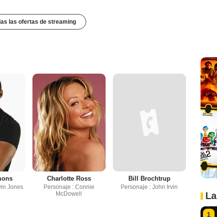
das las ofertas de streaming
mons
Charlotte Ross
Bill Brochtrup
win Jones
Personaje : Connie
Personaje : John Irvin
McDowell
La
1