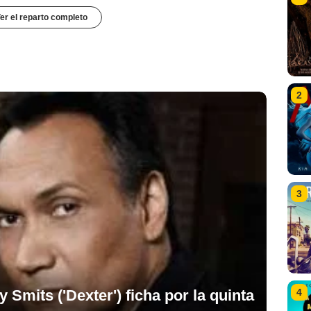
er el reparto completo
2
3
4
 Smits ('Dexter') ficha por la quinta