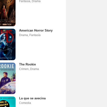
Fantasía
,
Drama
American Horror Story
Drama
,
Fantasía
The Rookie
Crimen
,
Drama
La que se avecina
Comedia