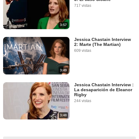
717 vistas
3:57
Jessica Chastain Interview
2: Marte (The Martian)
609 vistas
3:49
Jessica Chastain Interview :
La desaparición de Eleanor
Rigby
244 vistas
3:48