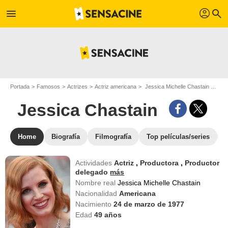
profil
menu
search
Portada
Famosos
Actrizes
Actriz americana
Jessica Michelle Chastain - Apodo : Jessica Chastain
Jessica Chastain
Home
Biografía
Filmografía
Top películas/series
Actividades
Actriz
,
Productora
,
Productor
delegado
más
Nombre real
Jessica Michelle Chastain
Nacionalidad
Americana
Nacimiento
24 de marzo de 1977
Edad
49
años