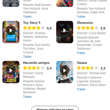
Nolan
Director: Destin Daniel
Cretton
Reparto Matt Damon,
Tom Holland, Anne
Reparto Tom Holland,
Hathaway
Zendaya, Sadie Sink
Tráiler
Tráiler
Toy Story 5
Obsession
4,0
3,9
Director: Andrew
Director: Curry Barker
Stanton, McKenna
Reparto Michael
Harris
Johnston (II), Inde
Reparto Tom Hanks,
Navarrette, Cooper
Tim Allen, Joan
Tomlinson
Cusack
Tráiler
Tráiler
Haciendo amigos
Vaiana
3,4
3,3
Director: David
Director: Thomas Kail
Marqués
Reparto Catherine
Reparto Antonio
Laga'aia, Dwayne
Resines, Quim
Johnson, Rena Owen
Gutiérrez, Megan
Tráiler
Montaner
Tráiler
Mejores películas en cines