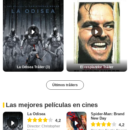
La Odisea Tráiler (3)
El resplandor Tráiler
Últimos tráilers
Las mejores películas en cines
La Odisea
Spider-Man: Brand
New Day
4,2
4,2
Director: Christopher