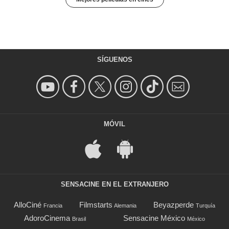
SÍGUENOS
MÓVIL
SENSACINE EN EL EXTRANJERO
AlloCiné
Filmstarts
Beyazperde
Francia
Alemania
Turquía
AdoroCinema
Sensacine México
Brasil
México